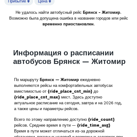
Прибытие
Цена
Не удалось найти автобусный рейс
Брянск - Житомир
.
Возможно была допущена ошибка в названии городов или рейс
временно приостановлен
.
Информация о расписании
автобусов Брянск — Житомир
По маршруту
Брянск — Житомир
ежедневно
выполняются рейсы на комфортабельных автобусах
вместимостью от
{ride_place_cnt_min}
до
{ride_place_cnt_max}
мест. Здесь доступно
актуальное расписание на сегодня, завтра и на 2026 год,
а также цены и параметры рейсов.
Всего по этому направлению доступно
{ride_count}
рейсов. Среднее время в пути —
{ride_time_avg}
Время в пути может отличаться из-за дорожной
обстановки, погодных условий и возможных задержек при