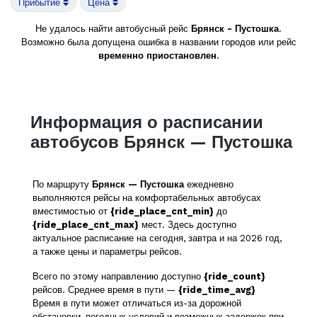
Прибытие
Цена
Не удалось найти автобусный рейс
Брянск - Пустошка
.
Возможно была допущена ошибка в названии городов или рейс
временно приостановлен
.
Информация о расписании
автобусов Брянск — Пустошка
По маршруту
Брянск — Пустошка
ежедневно
выполняются рейсы на комфортабельных автобусах
вместимостью от
{ride_place_cnt_min}
до
{ride_place_cnt_max}
мест. Здесь доступно
актуальное расписание на сегодня, завтра и на 2026 год,
а также цены и параметры рейсов.
Всего по этому направлению доступно
{ride_count}
рейсов. Среднее время в пути —
{ride_time_avg}
Время в пути может отличаться из-за дорожной
обстановки, погодных условий и возможных задержек при