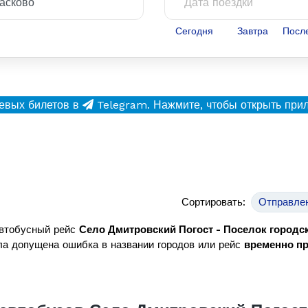
Сегодня
Завтра
Посл
евых билетов в
Telegram.
Нажмите, чтобы открыть при
Сортировать:
Отправле
автобусный рейс
Село Дмитровский Погост - Поселок городск
а допущена ошибка в названии городов или рейс
временно п