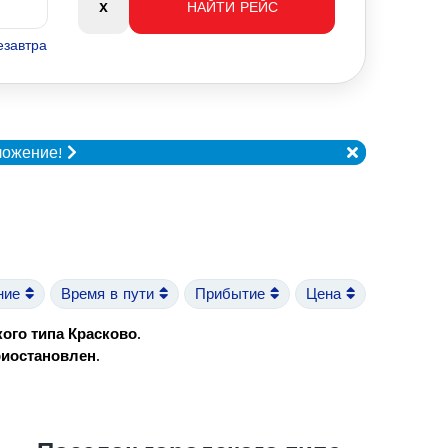
езавтра
ложение!
ние
Время в пути
Прибытие
Цена
ого типа Красково
.
риостановлен
.