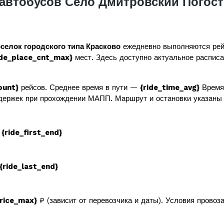
автобусов Село Дмитровский Погост
селок городского типа Красково
ежедневно выполняются рей
ide_place_cnt_max}
мест. Здесь доступно актуальное расписан
ount}
рейсов. Среднее время в пути —
{ride_time_avg}
Время 
держек при прохождении МАПП. Маршрут и остановки указаны 
в
{ride_first_end}
{ride_last_end}
price_max}
₽ (зависит от перевозчика и даты). Условия провоз