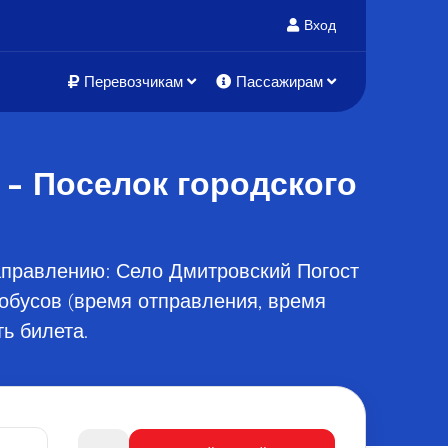
Вход
Перевозчикам
Пассажирам
- Поселок городского
аправлению: Село Дмитровский Погост
тобусов (время отправления, время
ь билета.