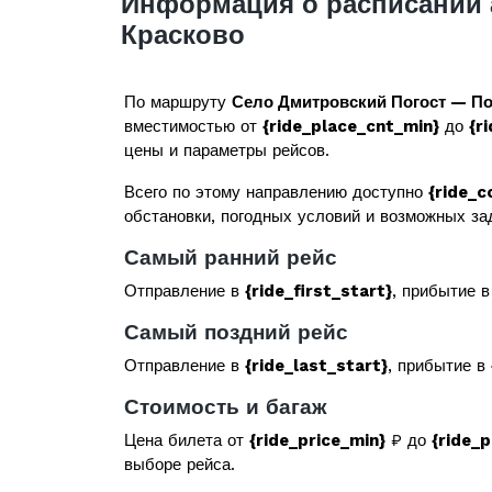
Информация о расписании 
Красково
По маршруту
Село Дмитровский Погост — По
вместимостью от
{ride_place_cnt_min}
до
{r
цены и параметры рейсов.
Всего по этому направлению доступно
{ride_c
обстановки, погодных условий и возможных за
Самый ранний рейс
Отправление в
{ride_first_start}
, прибытие 
Самый поздний рейс
Отправление в
{ride_last_start}
, прибытие в
Стоимость и багаж
Цена билета от
{ride_price_min}
₽ до
{ride_
выборе рейса.