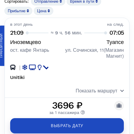
Сортировать:
Отправление
Время в пути
Прибытие
Цена
в этот день
на след.
21:09
07:05
≈ 9 ч. 56 мин.
АНЗИТНЫЙ
Иноземцево
Туапсе
ост. кафе Янтарь
ул. Сочинская, 11(Магазин
Магнит)
|
Unitiki
Показать маршрут
3696 ₽
за 1 пассажира
ВЫБРАТЬ ДАТУ