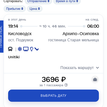
Сортировать:
Отправление
Время в пути
Прибытие
Цена
в этот день
на след.
19:14
06:00
≈ 10 ч. 46 мин.
ЯМОЙ РЕЙС
Кисловодск
Архипо-Осиповка
ост. Подкумок
гостиница Старая мельница
|
Unitiki
Показать маршрут
3696 ₽
за 1 пассажира
ВЫБРАТЬ ДАТУ