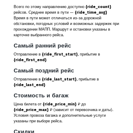
Всего по этому направлению доступно
{ride_count}
рейсов. Среднее время в пути —
{ride_time_avg}
Время в пути может отличаться из-за дорожной
обстановки, погодных условий и возможных задержек при
прохождении МАПП. Маршрут и остановки указаны в
карточке выбранного рейса.
Самый ранний рейс
Отправление в
{ride_first_start}
, прибытие в
{ride_first_end}
Самый поздний рейс
Отправление в
{ride_last_start}
, прибытие в
{ride_last_end}
Стоимость и багаж
Цена билета от
{ride_price_min}
₽ до
{ride_price_max}
₽ (зависит от перевозчика и даты).
Условия провоза багажа и дополнительные услуги
указаны при выборе рейса.
Скидки