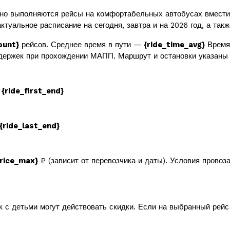
но выполняются рейсы на комфортабельных автобусах вмест
ктуальное расписание на сегодня, завтра и на 2026 год, а так
ount}
рейсов. Среднее время в пути —
{ride_time_avg}
Время 
держек при прохождении МАПП. Маршрут и остановки указаны 
в
{ride_first_end}
{ride_last_end}
price_max}
₽ (зависит от перевозчика и даты). Условия провоз
к с детьми могут действовать скидки. Если на выбранный рей