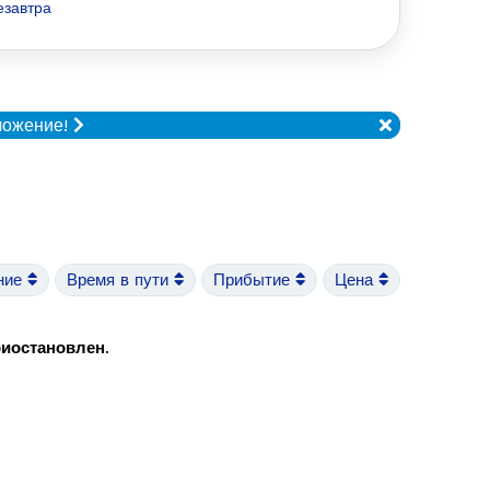
езавтра
ложение!
ние
Время в пути
Прибытие
Цена
риостановлен
.