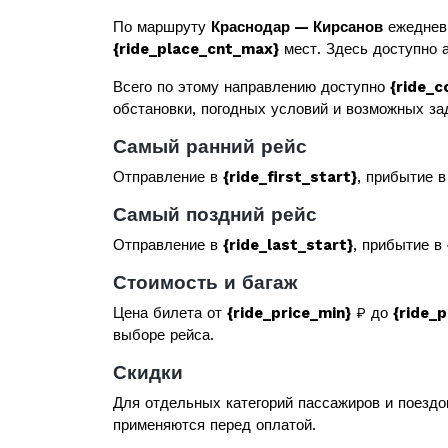
По маршруту
Краснодар — Кирсанов
ежеднев
{ride_place_cnt_max}
мест. Здесь доступно а
Всего по этому направлению доступно
{ride_c
обстановки, погодных условий и возможных за
Самый ранний рейс
Отправление в
{ride_first_start}
, прибытие 
Самый поздний рейс
Отправление в
{ride_last_start}
, прибытие в
Стоимость и багаж
Цена билета от
{ride_price_min}
₽ до
{ride_
выборе рейса.
Скидки
Для отдельных категорий пассажиров и поездо
применяются перед оплатой.