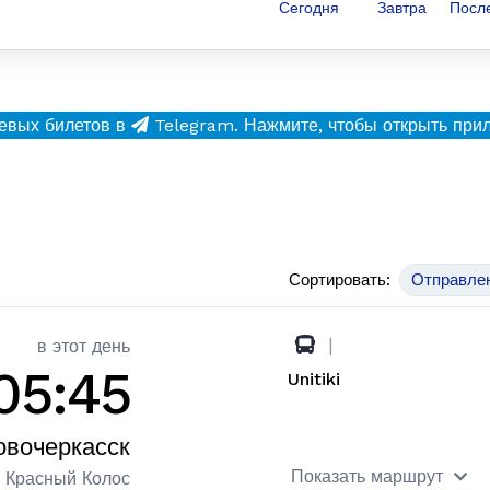
Сегодня
Завтра
Посл
евых билетов в
Telegram.
Нажмите, чтобы открыть при
Сортировать:
Отправле
|
в этот день
05:45
Unitiki
овочеркасск
Показать маршрут
. Красный Колос