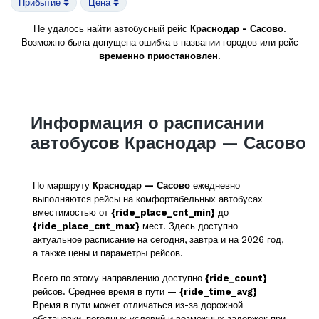
Прибытие
Цена
Не удалось найти автобусный рейс
Краснодар - Сасово
.
Возможно была допущена ошибка в названии городов или рейс
временно приостановлен
.
Информация о расписании
автобусов Краснодар — Сасово
По маршруту
Краснодар — Сасово
ежедневно
выполняются рейсы на комфортабельных автобусах
вместимостью от
{ride_place_cnt_min}
до
{ride_place_cnt_max}
мест. Здесь доступно
актуальное расписание на сегодня, завтра и на 2026 год,
а также цены и параметры рейсов.
Всего по этому направлению доступно
{ride_count}
рейсов. Среднее время в пути —
{ride_time_avg}
Время в пути может отличаться из-за дорожной
обстановки, погодных условий и возможных задержек при