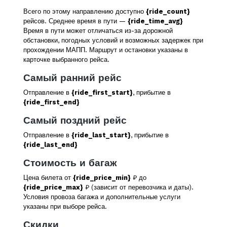
Всего по этому направлению доступно
{ride_count}
рейсов. Среднее время в пути —
{ride_time_avg}
Время в пути может отличаться из-за дорожной
обстановки, погодных условий и возможных задержек при
прохождении МАПП. Маршрут и остановки указаны в
карточке выбранного рейса.
Самый ранний рейс
Отправление в
{ride_first_start}
, прибытие в
{ride_first_end}
Самый поздний рейс
Отправление в
{ride_last_start}
, прибытие в
{ride_last_end}
Стоимость и багаж
Цена билета от
{ride_price_min}
₽ до
{ride_price_max}
₽ (зависит от перевозчика и даты).
Условия провоза багажа и дополнительные услуги
указаны при выборе рейса.
Скидки