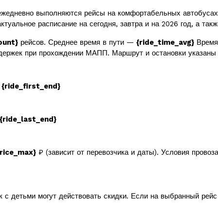
жедневно выполняются рейсы на комфортабельных автобусах
ктуальное расписание на сегодня, завтра и на 2026 год, а так
ount}
рейсов. Среднее время в пути —
{ride_time_avg}
Время 
держек при прохождении МАПП. Маршрут и остановки указаны 
в
{ride_first_end}
{ride_last_end}
price_max}
₽ (зависит от перевозчика и даты). Условия провоз
к с детьми могут действовать скидки. Если на выбранный рей