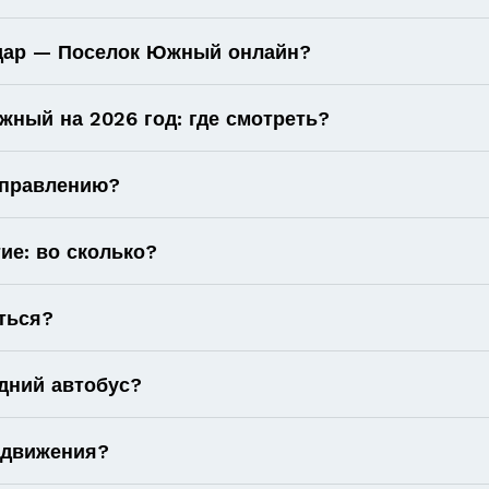
одар — Поселок Южный онлайн?
ный на 2026 год: где смотреть?
аправлению?
ие: во сколько?
ться?
дний автобус?
 движения?