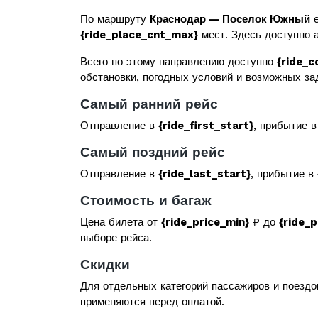
По маршруту
Краснодар — Поселок Южный
е
{ride_place_cnt_max}
мест. Здесь доступно а
Всего по этому направлению доступно
{ride_c
обстановки, погодных условий и возможных за
Самый ранний рейс
Отправление в
{ride_first_start}
, прибытие 
Самый поздний рейс
Отправление в
{ride_last_start}
, прибытие в
Стоимость и багаж
Цена билета от
{ride_price_min}
₽ до
{ride_
выборе рейса.
Скидки
Для отдельных категорий пассажиров и поездо
применяются перед оплатой.