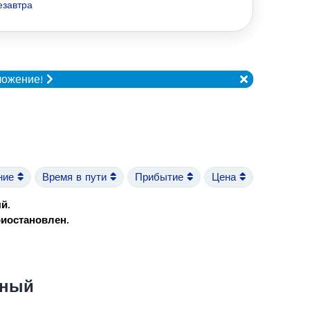
езавтра
ложение!
ние
Время в пути
Прибытие
Цена
ый
.
риостановлен
.
жный