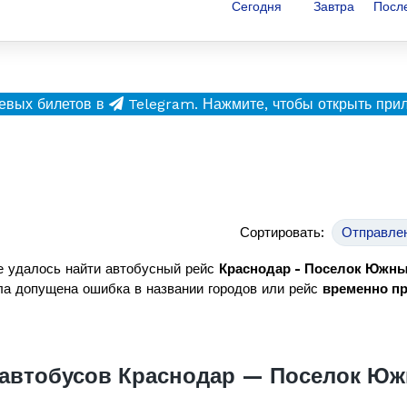
Сегодня
Завтра
Посл
евых билетов в
Telegram.
Нажмите, чтобы открыть при
Сортировать:
Отправле
е удалось найти автобусный рейс
Краснодар - Поселок Южн
а допущена ошибка в названии городов или рейс
временно п
 автобусов Краснодар — Поселок Ю