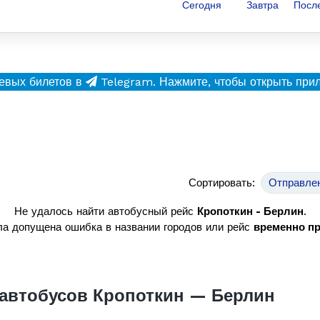
Сегодня
Завтра
Посл
евых билетов в
Telegram.
Нажмите, чтобы открыть при
Сортировать:
Отправле
Не удалось найти автобусный рейс
Кропоткин - Берлин
.
а допущена ошибка в названии городов или рейс
временно п
автобусов Кропоткин — Берлин