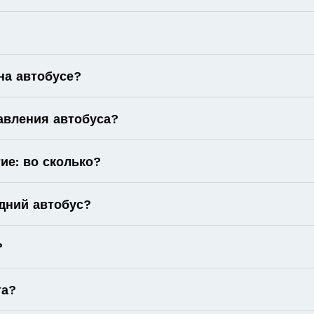
на автобусе?
авления автобуса?
ие: во сколько?
дний автобус?
?
та?