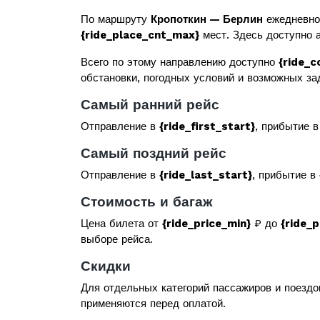
По маршруту
Кропоткин — Берлин
ежедневно
{ride_place_cnt_max}
мест. Здесь доступно а
Всего по этому направлению доступно
{ride_c
обстановки, погодных условий и возможных за
Самый ранний рейс
Отправление в
{ride_first_start}
, прибытие 
Самый поздний рейс
Отправление в
{ride_last_start}
, прибытие в
Стоимость и багаж
Цена билета от
{ride_price_min}
₽ до
{ride_
выборе рейса.
Скидки
Для отдельных категорий пассажиров и поездо
применяются перед оплатой.