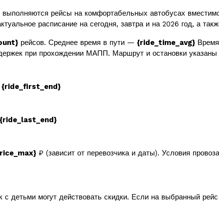
 выполняются рейсы на комфортабельных автобусах вместим
ктуальное расписание на сегодня, завтра и на 2026 год, а так
ount}
рейсов. Среднее время в пути —
{ride_time_avg}
Время 
держек при прохождении МАПП. Маршрут и остановки указаны 
в
{ride_first_end}
{ride_last_end}
price_max}
₽ (зависит от перевозчика и даты). Условия провоз
к с детьми могут действовать скидки. Если на выбранный рей