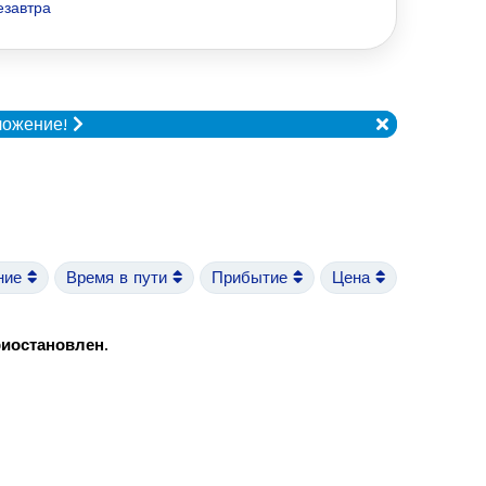
езавтра
ложение!
ние
Время в пути
Прибытие
Цена
риостановлен
.