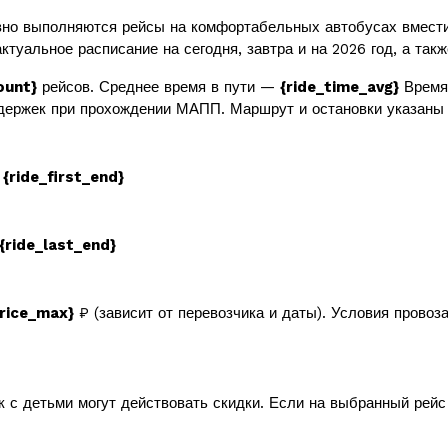
но выполняются рейсы на комфортабельных автобусах вмест
ктуальное расписание на сегодня, завтра и на 2026 год, а так
ount}
рейсов. Среднее время в пути —
{ride_time_avg}
Время 
держек при прохождении МАПП. Маршрут и остановки указаны 
в
{ride_first_end}
{ride_last_end}
price_max}
₽ (зависит от перевозчика и даты). Условия провоз
к с детьми могут действовать скидки. Если на выбранный рей