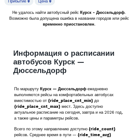
Прибытие
Цена
Не удалось найти автобусный рейс
Курск - Дюссельдорф
.
Возможно была допущена ошибка в названии городов или рейс
временно приостановлен
.
Информация о расписании
автобусов Курск —
Дюссельдорф
По маршруту
Курск — Дюссельдорф
ежедневно
выполняются рейсы на комфортабельных автобусах
вместимостью от
{ride_place_cnt_min}
до
{ride_place_cnt_max}
мест. Здесь доступно
актуальное расписание на сегодня, завтра и на 2026 год,
а также цены и параметры рейсов.
Всего по этому направлению доступно
{ride_count}
рейсов. Среднее время в пути —
{ride_time_avg}