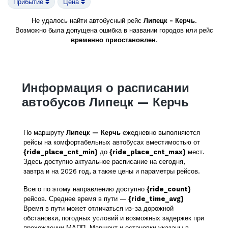
Прибытие
Цена
Не удалось найти автобусный рейс
Липецк - Керчь
.
Возможно была допущена ошибка в названии городов или рейс
временно приостановлен
.
Информация о расписании
автобусов Липецк — Керчь
По маршруту
Липецк — Керчь
ежедневно выполняются
рейсы на комфортабельных автобусах вместимостью от
{ride_place_cnt_min}
до
{ride_place_cnt_max}
мест.
Здесь доступно актуальное расписание на сегодня,
завтра и на 2026 год, а также цены и параметры рейсов.
Всего по этому направлению доступно
{ride_count}
рейсов. Среднее время в пути —
{ride_time_avg}
Время в пути может отличаться из-за дорожной
обстановки, погодных условий и возможных задержек при
прохождении МАПП. Маршрут и остановки указаны в