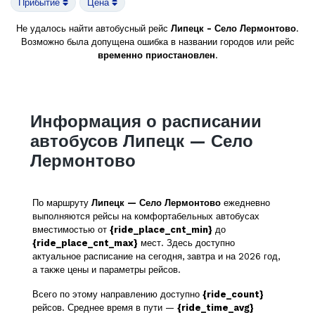
Прибытие
Цена
Не удалось найти автобусный рейс
Липецк - Село Лермонтово
.
Возможно была допущена ошибка в названии городов или рейс
временно приостановлен
.
Информация о расписании
автобусов Липецк — Село
Лермонтово
По маршруту
Липецк — Село Лермонтово
ежедневно
выполняются рейсы на комфортабельных автобусах
вместимостью от
{ride_place_cnt_min}
до
{ride_place_cnt_max}
мест. Здесь доступно
актуальное расписание на сегодня, завтра и на 2026 год,
а также цены и параметры рейсов.
Всего по этому направлению доступно
{ride_count}
рейсов. Среднее время в пути —
{ride_time_avg}