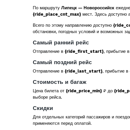
По маршруту
Липецк — Новороссийск
ежедне
{ride_place_cnt_max}
мест. Здесь доступно а
Всего по этому направлению доступно
{ride_c
обстановки, погодных условий и возможных за
Самый ранний рейс
Отправление в
{ride_first_start}
, прибытие 
Самый поздний рейс
Отправление в
{ride_last_start}
, прибытие в
Стоимость и багаж
Цена билета от
{ride_price_min}
₽ до
{ride_
выборе рейса.
Скидки
Для отдельных категорий пассажиров и поездо
применяются перед оплатой.