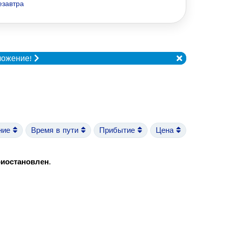
езавтра
ложение!
ние
Время в пути
Прибытие
Цена
риостановлен
.