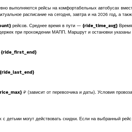
вно выполняются рейсы на комфортабельных автобусах вмес
ктуальное расписание на сегодня, завтра и на 2026 год, а так
ount}
рейсов. Среднее время в пути —
{ride_time_avg}
Время 
держек при прохождении МАПП. Маршрут и остановки указаны 
в
{ride_first_end}
{ride_last_end}
price_max}
₽ (зависит от перевозчика и даты). Условия провоз
к с детьми могут действовать скидки. Если на выбранный рей