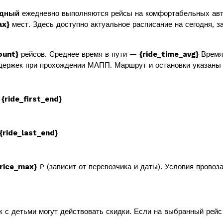
одный
ежедневно выполняются рейсы на комфортабельных авт
ax}
мест. Здесь доступно актуальное расписание на сегодня, за
ount}
рейсов. Среднее время в пути —
{ride_time_avg}
Время 
держек при прохождении МАПП. Маршрут и остановки указаны 
в
{ride_first_end}
{ride_last_end}
price_max}
₽ (зависит от перевозчика и даты). Условия провоз
к с детьми могут действовать скидки. Если на выбранный рей