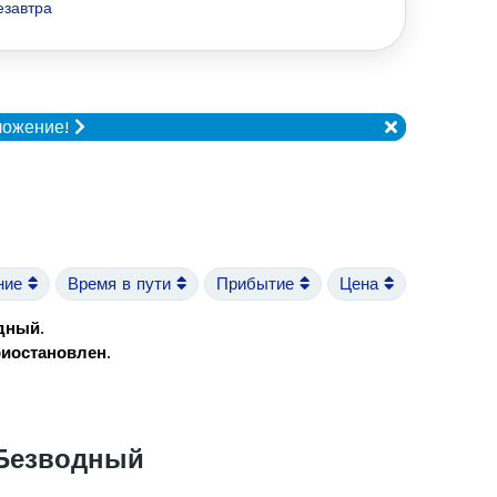
езавтра
ложение!
ние
Время в пути
Прибытие
Цена
одный
.
риостановлен
.
 Безводный