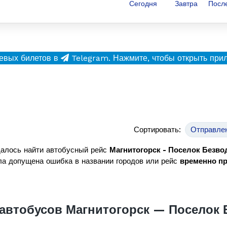
Сегодня
Завтра
Посл
евых билетов в
Telegram.
Нажмите, чтобы открыть при
Сортировать:
Отправле
алось найти автобусный рейс
Магнитогорск - Поселок Безв
а допущена ошибка в названии городов или рейс
временно п
автобусов Магнитогорск — Поселок