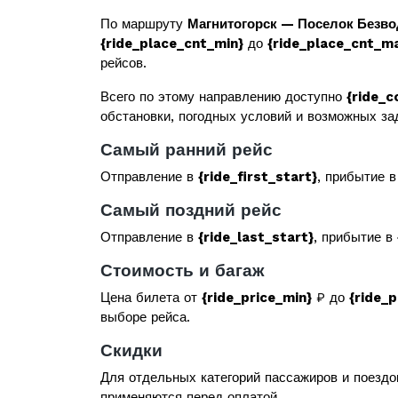
По маршруту
Магнитогорск — Поселок Безв
{ride_place_cnt_min}
до
{ride_place_cnt_m
рейсов.
Всего по этому направлению доступно
{ride_c
обстановки, погодных условий и возможных за
Самый ранний рейс
Отправление в
{ride_first_start}
, прибытие 
Самый поздний рейс
Отправление в
{ride_last_start}
, прибытие в
Стоимость и багаж
Цена билета от
{ride_price_min}
₽ до
{ride_
выборе рейса.
Скидки
Для отдельных категорий пассажиров и поездо
применяются перед оплатой.