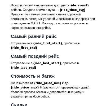
Всего по этому направлению доступно
{ride_count}
рейсов. Среднее время в пути —
{ride_time_avg}
Время в пути может отличаться из-за дорожной
обстановки, погодных условий и возможных задержек при
прохождении МАПП. Маршрут и остановки указаны в
карточке выбранного рейса.
Самый ранний рейс
Отправление в
{ride_first_start}
, прибытие в
{ride_first_end}
Самый поздний рейс
Отправление в
{ride_last_start}
, прибытие в
{ride_last_end}
Стоимость и багаж
Цена билета от
{ride_price_min}
₽ до
{ride_price_max}
₽ (зависит от перевозчика и даты).
Условия провоза багажа и дополнительные услуги
указаны при выборе рейса.
Скидки