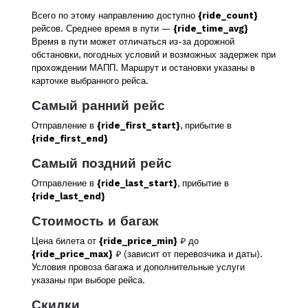
Всего по этому направлению доступно
{ride_count}
рейсов. Среднее время в пути —
{ride_time_avg}
Время в пути может отличаться из-за дорожной
обстановки, погодных условий и возможных задержек при
прохождении МАПП. Маршрут и остановки указаны в
карточке выбранного рейса.
Самый ранний рейс
Отправление в
{ride_first_start}
, прибытие в
{ride_first_end}
Самый поздний рейс
Отправление в
{ride_last_start}
, прибытие в
{ride_last_end}
Стоимость и багаж
Цена билета от
{ride_price_min}
₽ до
{ride_price_max}
₽ (зависит от перевозчика и даты).
Условия провоза багажа и дополнительные услуги
указаны при выборе рейса.
Скидки