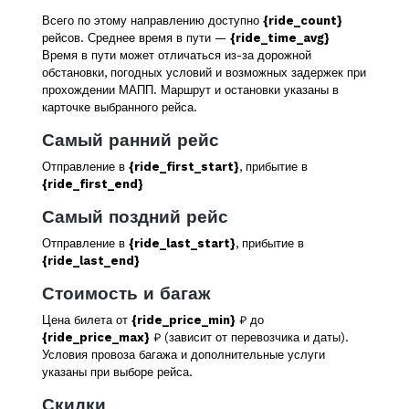
Всего по этому направлению доступно
{ride_count}
рейсов. Среднее время в пути —
{ride_time_avg}
Время в пути может отличаться из-за дорожной
обстановки, погодных условий и возможных задержек при
прохождении МАПП. Маршрут и остановки указаны в
карточке выбранного рейса.
Самый ранний рейс
Отправление в
{ride_first_start}
, прибытие в
{ride_first_end}
Самый поздний рейс
Отправление в
{ride_last_start}
, прибытие в
{ride_last_end}
Стоимость и багаж
Цена билета от
{ride_price_min}
₽ до
{ride_price_max}
₽ (зависит от перевозчика и даты).
Условия провоза багажа и дополнительные услуги
указаны при выборе рейса.
Скидки