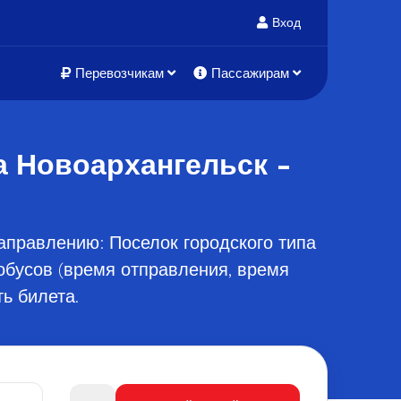
Вход
Перевозчикам
Пассажирам
а Новоархангельск -
аправлению: Поселок городского типа
обусов (время отправления, время
ь билета.