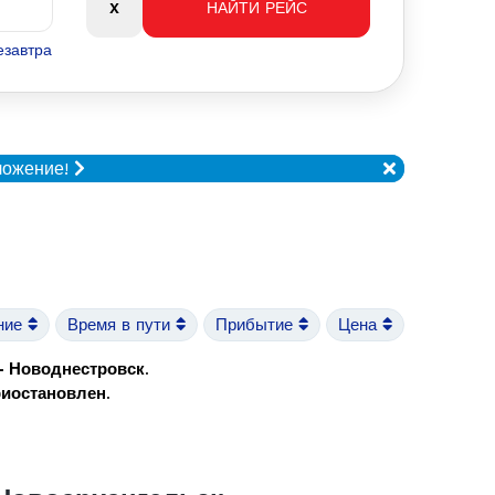
езавтра
ложение!
ние
Время в пути
Прибытие
Цена
 - Новоднестровск
.
риостановлен
.