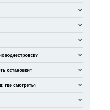
 Новоднестровск?
еть остановки?
: где смотреть?