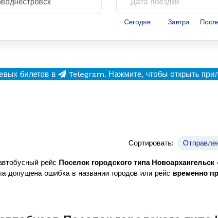
Сегодня
Завтра
Посл
евых билетов в
Telegram.
Нажмите, чтобы открыть при
Сортировать:
Отправле
 автобусный рейс
Поселок городского типа Новоархангельск
а допущена ошибка в названии городов или рейс
временно п