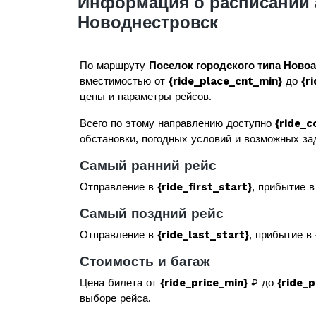
Информация о расписании 
Новоднестровск
По маршруту
Поселок городского типа Ново
вместимостью от
{ride_place_cnt_min}
до
{r
цены и параметры рейсов.
Всего по этому направлению доступно
{ride_c
обстановки, погодных условий и возможных за
Самый ранний рейс
Отправление в
{ride_first_start}
, прибытие 
Самый поздний рейс
Отправление в
{ride_last_start}
, прибытие в
Стоимость и багаж
Цена билета от
{ride_price_min}
₽ до
{ride_
выборе рейса.