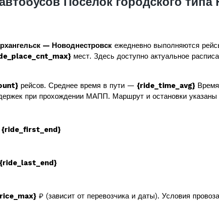
автобусов Поселок городского типа
архангельск — Новоднестровск
ежедневно выполняются рейс
ide_place_cnt_max}
мест. Здесь доступно актуальное расписан
ount}
рейсов. Среднее время в пути —
{ride_time_avg}
Время 
держек при прохождении МАПП. Маршрут и остановки указаны 
в
{ride_first_end}
{ride_last_end}
price_max}
₽ (зависит от перевозчика и даты). Условия провоз