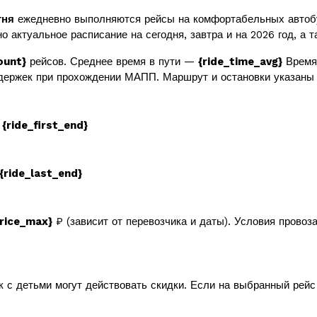
тня
ежедневно выполняются рейсы на комфортабельных автоб
о актуальное расписание на сегодня, завтра и на 2026 год, а 
ount}
рейсов. Среднее время в пути —
{ride_time_avg}
Время 
держек при прохождении МАПП. Маршрут и остановки указаны 
в
{ride_first_end}
{ride_last_end}
price_max}
₽ (зависит от перевозчика и даты). Условия провоз
к с детьми могут действовать скидки. Если на выбранный рей