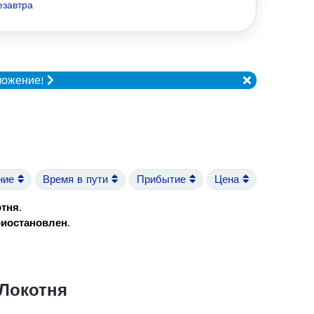
езавтра
ложение!
ние
Время в пути
Прибытие
Цена
отня
.
риостановлен
.
Локотня