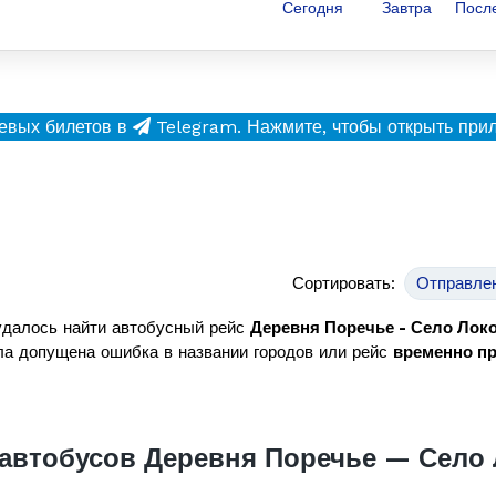
Сегодня
Завтра
Посл
евых билетов в
Telegram.
Нажмите, чтобы открыть при
Сортировать:
Отправле
удалось найти автобусный рейс
Деревня Поречье - Село Лок
а допущена ошибка в названии городов или рейс
временно п
автобусов Деревня Поречье — Село 