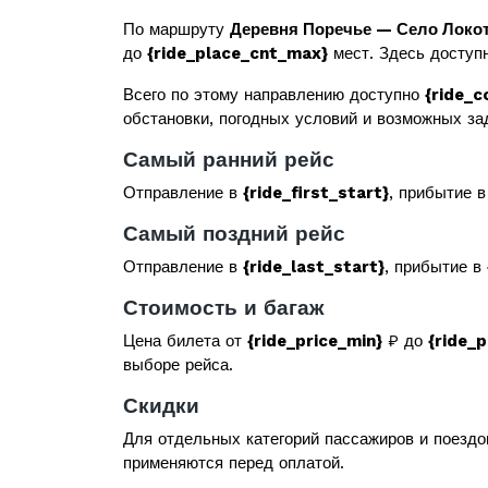
По маршруту
Деревня Поречье — Село Локо
до
{ride_place_cnt_max}
мест. Здесь доступн
Всего по этому направлению доступно
{ride_c
обстановки, погодных условий и возможных за
Самый ранний рейс
Отправление в
{ride_first_start}
, прибытие 
Самый поздний рейс
Отправление в
{ride_last_start}
, прибытие в
Стоимость и багаж
Цена билета от
{ride_price_min}
₽ до
{ride_
выборе рейса.
Скидки
Для отдельных категорий пассажиров и поездо
применяются перед оплатой.