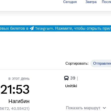
Сегодня
Завтра
Посл
евых билетов в
Telegram.
Нажмите, чтобы открыть при
Сортировать:
Отправле
39
|
в этот день
21:53
Unitiki
Нагибин
Показать маршрут
.5672, 40.55421)