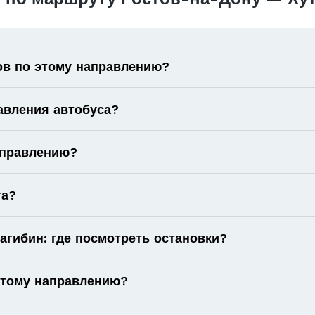
ов по этому направлению?
авления автобуса?
аправлению?
та?
гибин: где посмотреть остановки?
 этому направлению?