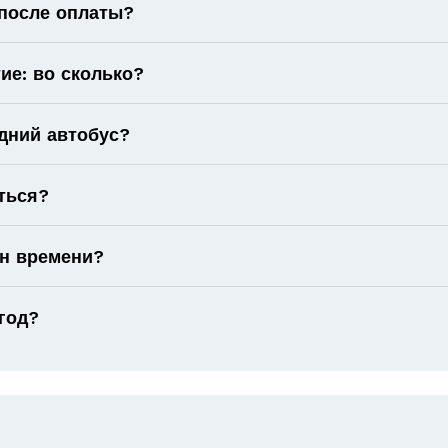
 после оплаты?
ие: во сколько?
дний автобус?
ться?
он времени?
год?