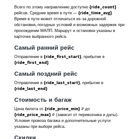
Всего по этому направлению доступно
{ride_count}
рейсов. Среднее время в пути —
{ride_time_avg}
Время в пути может отличаться из-за дорожной
обстановки, погодных условий и возможных задержек при
прохождении МАПП. Маршрут и остановки указаны в
карточке выбранного рейса.
Самый ранний рейс
Отправление в
{ride_first_start}
, прибытие в
{ride_first_end}
Самый поздний рейс
Отправление в
{ride_last_start}
, прибытие в
{ride_last_end}
Стоимость и багаж
Цена билета от
{ride_price_min}
₽ до
{ride_price_max}
₽ (зависит от перевозчика и даты).
Условия провоза багажа и дополнительные услуги
указаны при выборе рейса.
Скидки