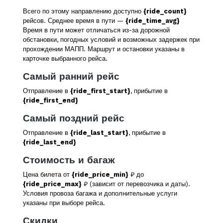
Всего по этому направлению доступно
{ride_count}
рейсов. Среднее время в пути —
{ride_time_avg}
Время в пути может отличаться из-за дорожной
обстановки, погодных условий и возможных задержек при
прохождении МАПП. Маршрут и остановки указаны в
карточке выбранного рейса.
Самый ранний рейс
Отправление в
{ride_first_start}
, прибытие в
{ride_first_end}
Самый поздний рейс
Отправление в
{ride_last_start}
, прибытие в
{ride_last_end}
Стоимость и багаж
Цена билета от
{ride_price_min}
₽ до
{ride_price_max}
₽ (зависит от перевозчика и даты).
Условия провоза багажа и дополнительные услуги
указаны при выборе рейса.
Скидки