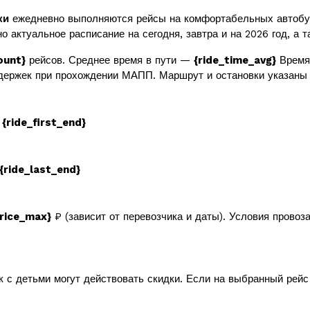
ки
ежедневно выполняются рейсы на комфортабельных автобу
о актуальное расписание на сегодня, завтра и на 2026 год, а 
ount}
рейсов. Среднее время в пути —
{ride_time_avg}
Время 
держек при прохождении МАПП. Маршрут и остановки указаны 
в
{ride_first_end}
{ride_last_end}
price_max}
₽ (зависит от перевозчика и даты). Условия провоз
к с детьми могут действовать скидки. Если на выбранный рей