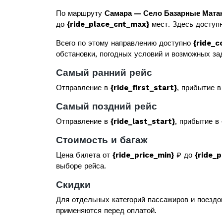
По маршруту
Самара — Село Базарные Мата
до
{ride_place_cnt_max}
мест. Здесь доступн
Всего по этому направлению доступно
{ride_c
обстановки, погодных условий и возможных за
Самый ранний рейс
Отправление в
{ride_first_start}
, прибытие 
Самый поздний рейс
Отправление в
{ride_last_start}
, прибытие в
Стоимость и багаж
Цена билета от
{ride_price_min}
₽ до
{ride_
выборе рейса.
Скидки
Для отдельных категорий пассажиров и поездо
применяются перед оплатой.