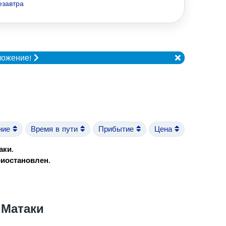
езавтра
ложение!
ние
Время в пути
Прибытие
Цена
аки
.
риостановлен
.
 Матаки