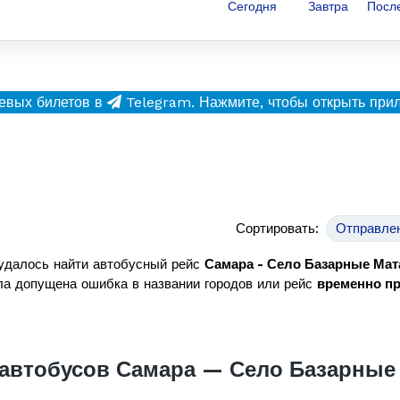
Сегодня
Завтра
Посл
евых билетов в
Telegram.
Нажмите, чтобы открыть при
Сортировать:
Отправле
удалось найти автобусный рейс
Самара - Село Базарные Мат
а допущена ошибка в названии городов или рейс
временно п
автобусов Самара — Село Базарные