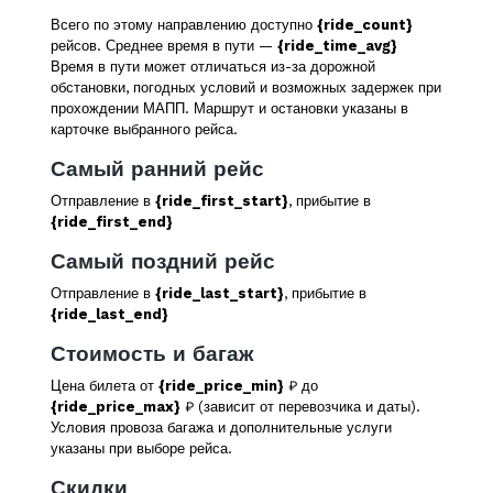
Всего по этому направлению доступно
{ride_count}
рейсов. Среднее время в пути —
{ride_time_avg}
Время в пути может отличаться из-за дорожной
обстановки, погодных условий и возможных задержек при
прохождении МАПП. Маршрут и остановки указаны в
карточке выбранного рейса.
Самый ранний рейс
Отправление в
{ride_first_start}
, прибытие в
{ride_first_end}
Самый поздний рейс
Отправление в
{ride_last_start}
, прибытие в
{ride_last_end}
Стоимость и багаж
Цена билета от
{ride_price_min}
₽ до
{ride_price_max}
₽ (зависит от перевозчика и даты).
Условия провоза багажа и дополнительные услуги
указаны при выборе рейса.
Скидки