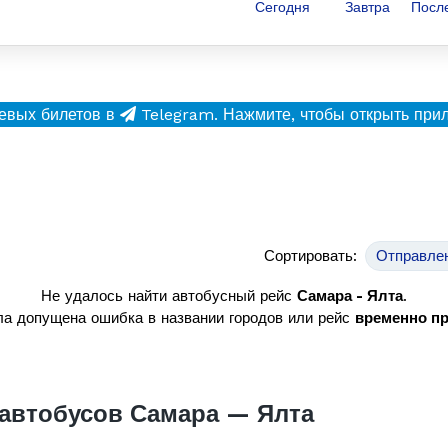
Сегодня
Завтра
Посл
евых билетов в
Telegram.
Нажмите, чтобы открыть при
Сортировать:
Отправле
Не удалось найти автобусный рейс
Самара - Ялта
.
а допущена ошибка в названии городов или рейс
временно п
автобусов Самара — Ялта