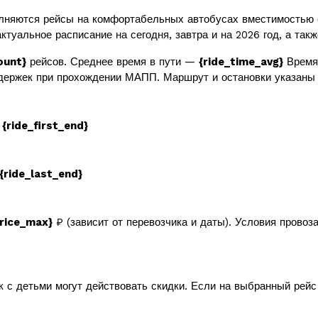
няются рейсы на комфортабельных автобусах вместимостью
ктуальное расписание на сегодня, завтра и на 2026 год, а так
ount}
рейсов. Среднее время в пути —
{ride_time_avg}
Время 
держек при прохождении МАПП. Маршрут и остановки указаны 
в
{ride_first_end}
{ride_last_end}
price_max}
₽ (зависит от перевозчика и даты). Условия провоз
к с детьми могут действовать скидки. Если на выбранный рей