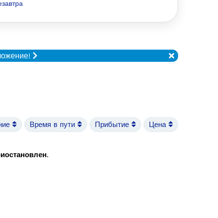
езавтра
ложение!
ние
Время в пути
Прибытие
Цена
риостановлен
.