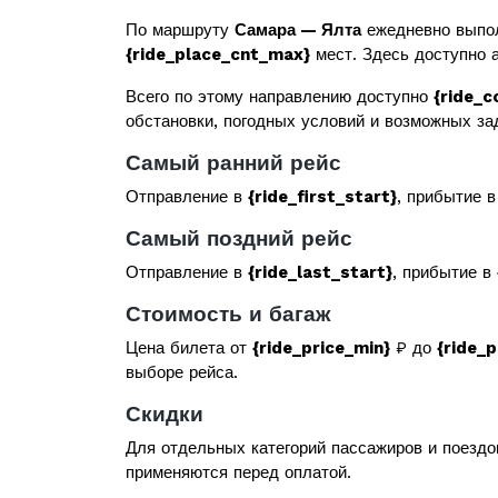
По маршруту
Самара — Ялта
ежедневно выпол
{ride_place_cnt_max}
мест. Здесь доступно а
Всего по этому направлению доступно
{ride_c
обстановки, погодных условий и возможных за
Самый ранний рейс
Отправление в
{ride_first_start}
, прибытие 
Самый поздний рейс
Отправление в
{ride_last_start}
, прибытие в
Стоимость и багаж
Цена билета от
{ride_price_min}
₽ до
{ride_
выборе рейса.
Скидки
Для отдельных категорий пассажиров и поездо
применяются перед оплатой.