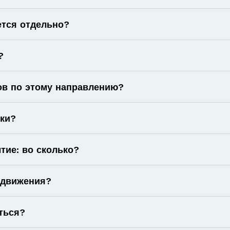
ется отдельно?
?
ов по этому направлению?
оки?
тие: во сколько?
 движения?
ться?