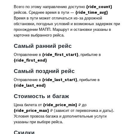
Всего по этому направлению доступно
{ride_count}
рейсов. Среднее время в пути —
{ride_time_avg}
Время в пути может отличаться из-за дорожной
обстановки, погодных условий и возможных задержек при
прохождении МАПП. Маршрут и остановки указаны в
карточке выбранного рейса.
Самый ранний рейс
Отправление в
{ride_first_start}
, прибытие в
{ride_first_end}
Самый поздний рейс
Отправление в
{ride_last_start}
, прибытие в
{ride_last_end}
Стоимость и багаж
Цена билета от
{ride_price_min}
₽ до
{ride_price_max}
₽ (зависит от перевозчика и даты).
Условия провоза багажа и дополнительные услуги
указаны при выборе рейса.
Скидки