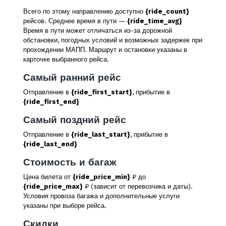
Всего по этому направлению доступно
{ride_count}
рейсов. Среднее время в пути —
{ride_time_avg}
Время в пути может отличаться из-за дорожной
обстановки, погодных условий и возможных задержек при
прохождении МАПП. Маршрут и остановки указаны в
карточке выбранного рейса.
Самый ранний рейс
Отправление в
{ride_first_start}
, прибытие в
{ride_first_end}
Самый поздний рейс
Отправление в
{ride_last_start}
, прибытие в
{ride_last_end}
Стоимость и багаж
Цена билета от
{ride_price_min}
₽ до
{ride_price_max}
₽ (зависит от перевозчика и даты).
Условия провоза багажа и дополнительные услуги
указаны при выборе рейса.
Скидки