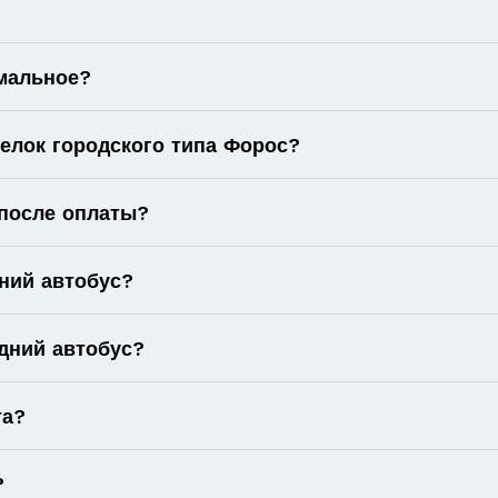
имальное?
елок городского типа Форос?
 после оплаты?
ний автобус?
дний автобус?
та?
?