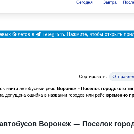
Сегодня
Завтра
Посл
евых билетов в
Telegram.
Нажмите, чтобы открыть при
Сортировать:
Отправле
сь найти автобусный рейс
Воронеж - Поселок городского ти
а допущена ошибка в названии городов или рейс
временно п
автобусов Воронеж — Поселок город