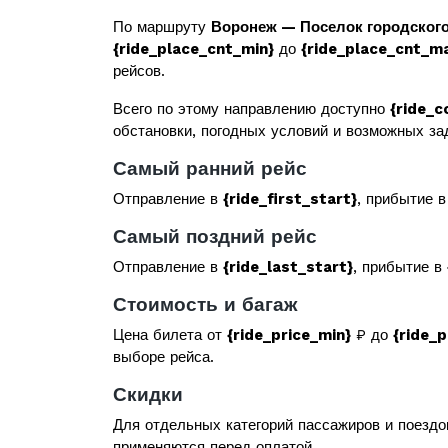
По маршруту
Воронеж — Поселок городского
{ride_place_cnt_min}
до
{ride_place_cnt_m
рейсов.
Всего по этому направлению доступно
{ride_c
обстановки, погодных условий и возможных за
Самый ранний рейс
Отправление в
{ride_first_start}
, прибытие 
Самый поздний рейс
Отправление в
{ride_last_start}
, прибытие в
Стоимость и багаж
Цена билета от
{ride_price_min}
₽ до
{ride_
выборе рейса.
Скидки
Для отдельных категорий пассажиров и поездо
применяются перед оплатой.