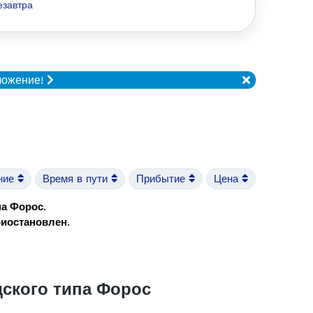
езавтра
ложение!
ние
Время в пути
Прибытие
Цена
па Форос
.
риостановлен
.
ского типа Форос