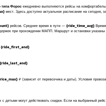
 типа Форос
ежедневно выполняются рейсы на комфортабель
ax}
мест. Здесь доступно актуальное расписание на сегодня, за
ount}
рейсов. Среднее время в пути —
{ride_time_avg}
Время 
держек при прохождении МАПП. Маршрут и остановки указаны 
в
{ride_first_end}
{ride_last_end}
price_max}
₽ (зависит от перевозчика и даты). Условия провоз
к с детьми могут действовать скидки. Если на выбранный рей