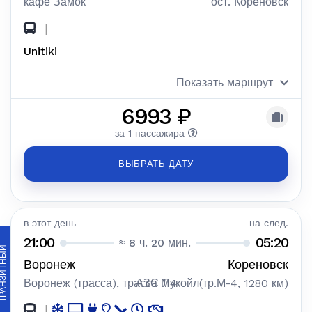
кафе Замок
ост. Кореновск
|
Unitiki
Показать маршрут
6993 ₽
за 1 пассажира
ВЫБРАТЬ ДАТУ
в этот день
на след.
21:00
05:20
≈ 8 ч. 20 мин.
АНЗИТНЫЙ
Воронеж
Кореновск
Воронеж (трасса), трасса М4
АЗС Лукойл(тр.М-4, 1280 км)
|