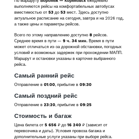
По маршруту
Воронеж — Кореновск
ежедневно
выполняются рейсы на комфортабельных автобусах
вместимостью от
53
до
53
мест. Здесь доступно
актуальное расписание на сегодня, завтра и на 2026 год,
а также цены и параметры рейсов.
Всего по этому направлению доступно
8
рейсов.
Среднее время в пути —
9 ч. 34 мин.
Время в пути
может отличаться из-за дорожной обстановки, погодных
условий и возможных задержек при прохождении МАПП.
Маршрут и остановки указаны в карточке выбранного
рейса.
Самый ранний рейс
Отправление в
01:00
, прибытие в
09:30
Самый поздний рейс
Отправление в
23:20
, прибытие в
09:25
Стоимость и багаж
Цена билета от
5 656
₽ до
16 240
₽ (зависит от
перевозчика и даты). Условия провоза багажа и
дополнительные услуги указаны при выборе рейса.