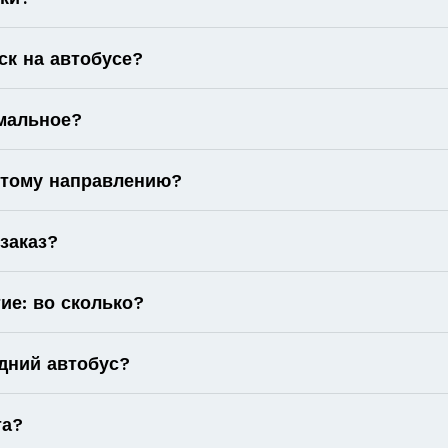
к на автобусе?
имальное?
 этому направлению?
 заказ?
ие: во сколько?
дний автобус?
та?