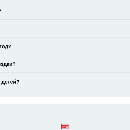
?
год?
ездки?
 детей?