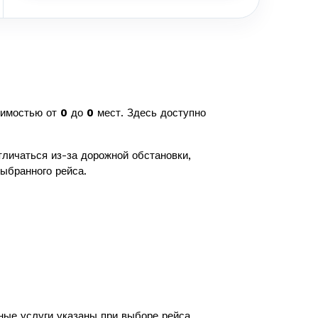
тимостью от
0
до
0
мест. Здесь доступно
личаться из-за дорожной обстановки,
ыбранного рейса.
ные услуги указаны при выборе рейса.