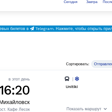
Сегодня
Завтра
Посл
евых билетов в
Telegram.
Нажмите, чтобы открыть при
Сортировать:
Отправле
|
в этот день
16:20
Unitiki
Михайловск
Показать маршрут
ост. Кафе Лесок