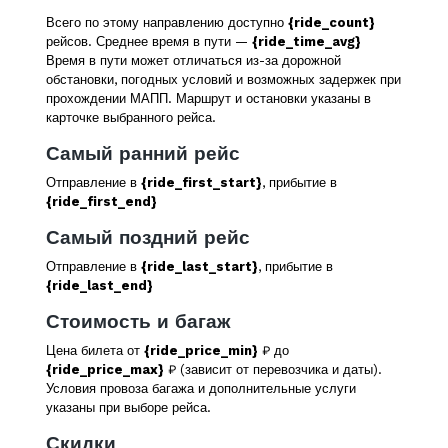
Всего по этому направлению доступно
{ride_count}
рейсов. Среднее время в пути —
{ride_time_avg}
Время в пути может отличаться из-за дорожной
обстановки, погодных условий и возможных задержек при
прохождении МАПП. Маршрут и остановки указаны в
карточке выбранного рейса.
Самый ранний рейс
Отправление в
{ride_first_start}
, прибытие в
{ride_first_end}
Самый поздний рейс
Отправление в
{ride_last_start}
, прибытие в
{ride_last_end}
Стоимость и багаж
Цена билета от
{ride_price_min}
₽ до
{ride_price_max}
₽ (зависит от перевозчика и даты).
Условия провоза багажа и дополнительные услуги
указаны при выборе рейса.
Скидки