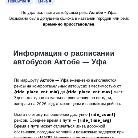
Прибытие
Цена
Не удалось найти автобусный рейс
Актобе - Уфа
.
Возможно была допущена ошибка в названии городов или рейс
временно приостановлен
.
Информация о расписании
автобусов Актобе — Уфа
По маршруту
Актобе — Уфа
ежедневно выполняются
рейсы на комфортабельных автобусах вместимостью от
{ride_place_cnt_min}
до
{ride_place_cnt_max}
мест.
Здесь доступно актуальное расписание на сегодня,
завтра и на 2026 год, а также цены и параметры рейсов.
Всего по этому направлению доступно
{ride_count}
рейсов. Среднее время в пути —
{ride_time_avg}
Время в пути может отличаться из-за дорожной
обстановки, погодных условий и возможных задержек при
прохождении МАПП. Маршрут и остановки указаны в