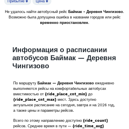
Прибытие
Цена
Не удалось найти автобусный рейс
Баймак - Деревня Чингизово
.
Возможно была допущена ошибка в названии городов или рейс
временно приостановлен
.
Информация о расписании
автобусов Баймак — Деревня
Чингизово
По маршруту
Баймак — Деревня Чингизово
ежедневно
выполняются рейсы на комфортабельных автобусах
вместимостью от
{ride_place_cnt_min}
до
{ride_place_cnt_max}
мест. Здесь доступно
актуальное расписание на сегодня, завтра и на 2026 год,
а также цены и параметры рейсов.
Всего по этому направлению доступно
{ride_count}
рейсов. Среднее время в пути —
{ride_time_avg}