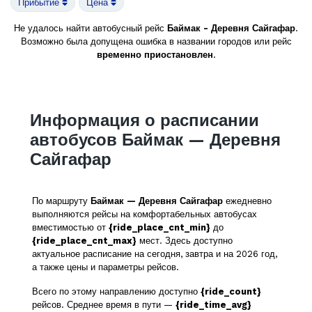
Прибытие
Цена
Не удалось найти автобусный рейс
Баймак - Деревня Сайгафар
.
Возможно была допущена ошибка в названии городов или рейс
временно приостановлен
.
Информация о расписании
автобусов Баймак — Деревня
Сайгафар
По маршруту
Баймак — Деревня Сайгафар
ежедневно
выполняются рейсы на комфортабельных автобусах
вместимостью от
{ride_place_cnt_min}
до
{ride_place_cnt_max}
мест. Здесь доступно
актуальное расписание на сегодня, завтра и на 2026 год,
а также цены и параметры рейсов.
Всего по этому направлению доступно
{ride_count}
рейсов. Среднее время в пути —
{ride_time_avg}