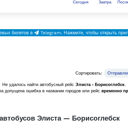
Сегодня
Завтра
Посл
евых билетов в
Telegram.
Нажмите, чтобы открыть при
Сортировать:
Отправле
Не удалось найти автобусный рейс
Элиста - Борисоглебск
.
а допущена ошибка в названии городов или рейс
временно п
автобусов Элиста — Борисоглебск