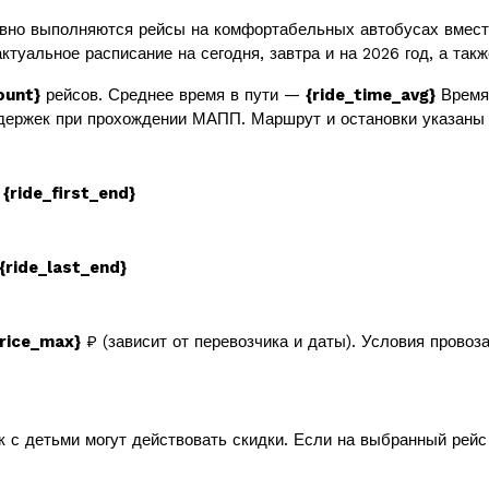
вно выполняются рейсы на комфортабельных автобусах вмес
ктуальное расписание на сегодня, завтра и на 2026 год, а так
ount}
рейсов. Среднее время в пути —
{ride_time_avg}
Время 
держек при прохождении МАПП. Маршрут и остановки указаны 
в
{ride_first_end}
{ride_last_end}
price_max}
₽ (зависит от перевозчика и даты). Условия провоз
к с детьми могут действовать скидки. Если на выбранный рей