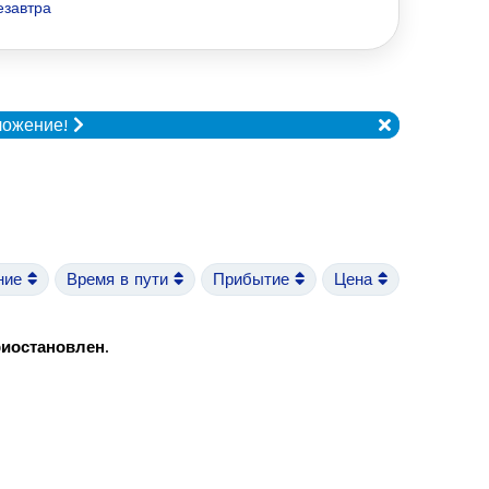
езавтра
ложение!
ние
Время в пути
Прибытие
Цена
риостановлен
.