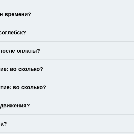
он времени?
соглебск?
 после оплаты?
ие: во сколько?
тие: во сколько?
 движения?
та?