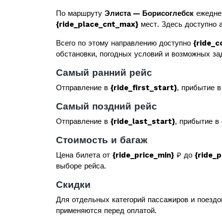
По маршруту
Элиста — Борисоглебск
ежедне
{ride_place_cnt_max}
мест. Здесь доступно а
Всего по этому направлению доступно
{ride_c
обстановки, погодных условий и возможных за
Самый ранний рейс
Отправление в
{ride_first_start}
, прибытие 
Самый поздний рейс
Отправление в
{ride_last_start}
, прибытие в
Стоимость и багаж
Цена билета от
{ride_price_min}
₽ до
{ride_
выборе рейса.
Скидки
Для отдельных категорий пассажиров и поездо
применяются перед оплатой.