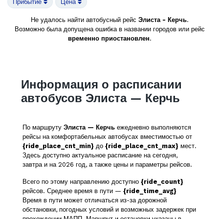
Прибытие
Цена
Не удалось найти автобусный рейс
Элиста - Керчь
.
Возможно была допущена ошибка в названии городов или рейс
временно приостановлен
.
Информация о расписании
автобусов Элиста — Керчь
По маршруту
Элиста — Керчь
ежедневно выполняются
рейсы на комфортабельных автобусах вместимостью от
{ride_place_cnt_min}
до
{ride_place_cnt_max}
мест.
Здесь доступно актуальное расписание на сегодня,
завтра и на 2026 год, а также цены и параметры рейсов.
Всего по этому направлению доступно
{ride_count}
рейсов. Среднее время в пути —
{ride_time_avg}
Время в пути может отличаться из-за дорожной
обстановки, погодных условий и возможных задержек при
прохождении МАПП. Маршрут и остановки указаны в