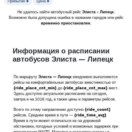
Прибытие
Цена
Не удалось найти автобусный рейс
Элиста - Липецк
.
Возможно была допущена ошибка в названии городов или рейс
временно приостановлен
.
Информация о расписании
автобусов Элиста — Липецк
По маршруту
Элиста — Липецк
ежедневно выполняются
рейсы на комфортабельных автобусах вместимостью от
{ride_place_cnt_min}
до
{ride_place_cnt_max}
мест.
Здесь доступно актуальное расписание на сегодня,
завтра и на 2026 год, а также цены и параметры рейсов.
Всего по этому направлению доступно
{ride_count}
рейсов. Среднее время в пути —
{ride_time_avg}
Время в пути может отличаться из-за дорожной
обстановки, погодных условий и возможных задержек при
прохождении МАПП. Маршрут и остановки указаны в