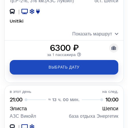
тр.Р-216, 316 км.(АЗС Лукойл)
ост. Шепси
|
Unitiki
Показать маршрут
6300 ₽
за 1 пассажира
ВЫБРАТЬ ДАТУ
в этот день
на след.
21:00
10:00
≈ 13 ч. 00 мин.
Элиста
Шепси
АЗС Викойл
база отдыха Энергетик
|