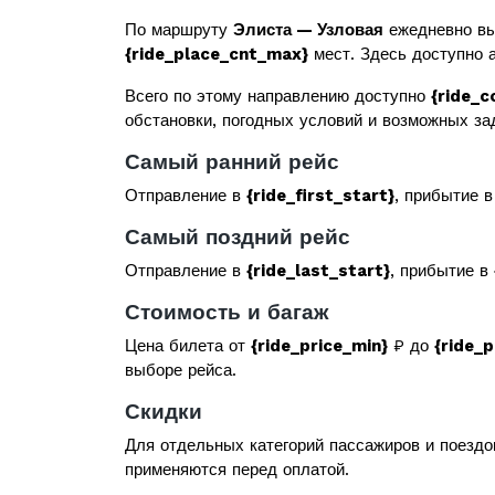
По маршруту
Элиста — Узловая
ежедневно вы
{ride_place_cnt_max}
мест. Здесь доступно а
Всего по этому направлению доступно
{ride_c
обстановки, погодных условий и возможных за
Самый ранний рейс
Отправление в
{ride_first_start}
, прибытие 
Самый поздний рейс
Отправление в
{ride_last_start}
, прибытие в
Стоимость и багаж
Цена билета от
{ride_price_min}
₽ до
{ride_
выборе рейса.
Скидки
Для отдельных категорий пассажиров и поездо
применяются перед оплатой.