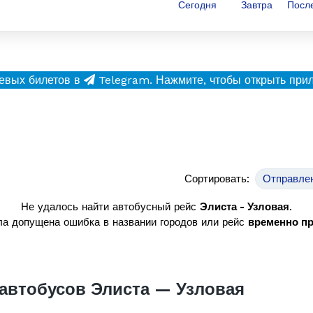
Сегодня
Завтра
Посл
евых билетов в
Telegram.
Нажмите, чтобы открыть при
Сортировать:
Отправле
Не удалось найти автобусный рейс
Элиста - Узловая
.
а допущена ошибка в названии городов или рейс
временно п
автобусов Элиста — Узловая