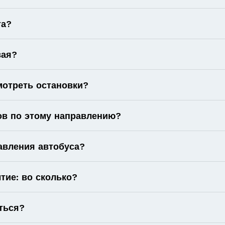
та?
вая?
мотреть остановки?
ов по этому направлению?
авления автобуса?
тие: во сколько?
ться?