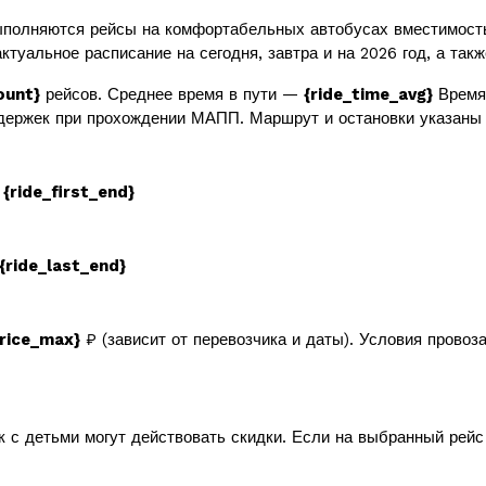
полняются рейсы на комфортабельных автобусах вместимос
ктуальное расписание на сегодня, завтра и на 2026 год, а так
ount}
рейсов. Среднее время в пути —
{ride_time_avg}
Время 
держек при прохождении МАПП. Маршрут и остановки указаны 
в
{ride_first_end}
{ride_last_end}
price_max}
₽ (зависит от перевозчика и даты). Условия провоз
к с детьми могут действовать скидки. Если на выбранный рей