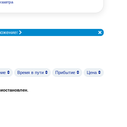
езавтра
ложение!
ние
Время в пути
Прибытие
Цена
риостановлен
.