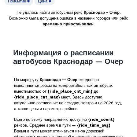
Прибытие
Цена
Не удалось найти автобусный рейс
Краснодар - Очер
.
Возможно была допущена ошибка в названии городов или рейс
временно приостановлен
.
Информация о расписании
автобусов Краснодар — Очер
По маршруту
Краснодар — Очер
ежедневно
выполняются рейсы на комфортабельных автобусах
вместимостью от
{ride_place_cnt_min}
до
{ride_place_cnt_max}
мест. Здесь доступно
актуальное расписание на сегодня, завтра и на 2026 год,
а также цены и параметры рейсов.
Всего по этому направлению доступно
{ride_count}
рейсов. Среднее время в пути —
{ride_time_avg}
Время в пути может отличаться из-за дорожной
обстановки, погодных условий и возможных задержек при