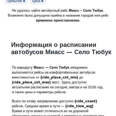
Прибытие
Цена
Не удалось найти автобусный рейс
Миасс - Село Тюбук
.
Возможно была допущена ошибка в названии городов или рейс
временно приостановлен
.
Информация о расписании
автобусов Миасс — Село Тюбук
По маршруту
Миасс — Село Тюбук
ежедневно
выполняются рейсы на комфортабельных автобусах
вместимостью от
{ride_place_cnt_min}
до
{ride_place_cnt_max}
мест. Здесь доступно
актуальное расписание на сегодня, завтра и на 2026 год,
а также цены и параметры рейсов.
Всего по этому направлению доступно
{ride_count}
рейсов. Среднее время в пути —
{ride_time_avg}
Время в пути может отличаться из-за дорожной
обстановки, погодных условий и возможных задержек при