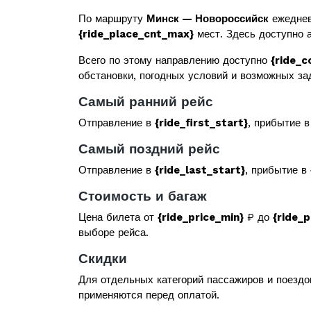
По маршруту
Минск — Новороссийск
ежеднев
{ride_place_cnt_max}
мест. Здесь доступно а
Всего по этому направлению доступно
{ride_c
обстановки, погодных условий и возможных за
Самый ранний рейс
Отправление в
{ride_first_start}
, прибытие 
Самый поздний рейс
Отправление в
{ride_last_start}
, прибытие в
Стоимость и багаж
Цена билета от
{ride_price_min}
₽ до
{ride_
выборе рейса.
Скидки
Для отдельных категорий пассажиров и поездо
применяются перед оплатой.