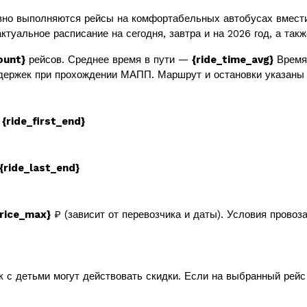
но выполняются рейсы на комфортабельных автобусах вмест
ктуальное расписание на сегодня, завтра и на 2026 год, а так
ount}
рейсов. Среднее время в пути —
{ride_time_avg}
Время 
держек при прохождении МАПП. Маршрут и остановки указаны 
в
{ride_first_end}
{ride_last_end}
price_max}
₽ (зависит от перевозчика и даты). Условия провоз
к с детьми могут действовать скидки. Если на выбранный рей