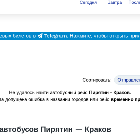
Сегодня
Завтра
Посл
евых билетов в
Telegram.
Нажмите, чтобы открыть при
Сортировать:
Отправле
Не удалось найти автобусный рейс
Пирятин - Краков
.
а допущена ошибка в названии городов или рейс
временно п
автобусов Пирятин — Краков