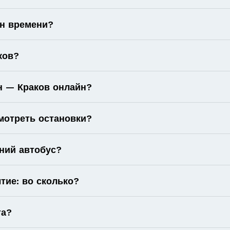
он времени?
ков?
ин — Краков онлайн?
мотреть остановки?
ний автобус?
тие: во сколько?
та?