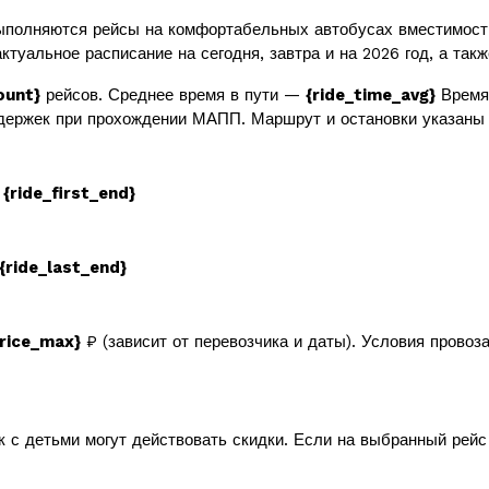
полняются рейсы на комфортабельных автобусах вместимос
ктуальное расписание на сегодня, завтра и на 2026 год, а так
ount}
рейсов. Среднее время в пути —
{ride_time_avg}
Время 
держек при прохождении МАПП. Маршрут и остановки указаны 
в
{ride_first_end}
{ride_last_end}
price_max}
₽ (зависит от перевозчика и даты). Условия провоз
к с детьми могут действовать скидки. Если на выбранный рей