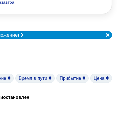
езавтра
ложение!
ние
Время в пути
Прибытие
Цена
риостановлен
.