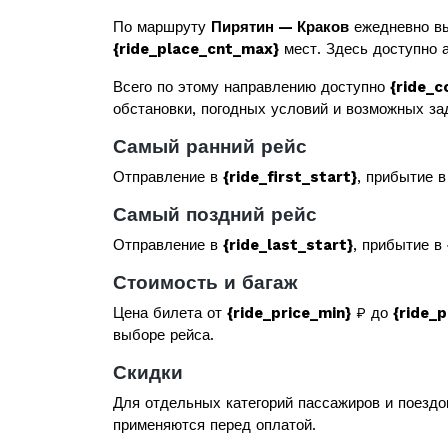
По маршруту
Пирятин — Краков
ежедневно вы
{ride_place_cnt_max}
мест. Здесь доступно а
Всего по этому направлению доступно
{ride_c
обстановки, погодных условий и возможных за
Самый ранний рейс
Отправление в
{ride_first_start}
, прибытие 
Самый поздний рейс
Отправление в
{ride_last_start}
, прибытие в
Стоимость и багаж
Цена билета от
{ride_price_min}
₽ до
{ride_
выборе рейса.
Скидки
Для отдельных категорий пассажиров и поездо
применяются перед оплатой.