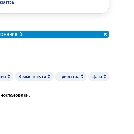
езавтра
ложение!
ние
Время в пути
Прибытие
Цена
риостановлен
.