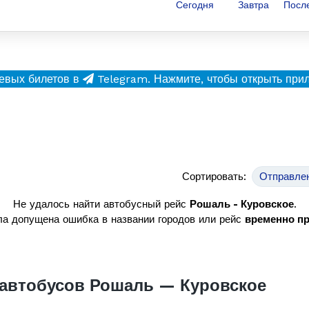
Сегодня
Завтра
Посл
евых билетов в
Telegram.
Нажмите, чтобы открыть при
Сортировать:
Отправле
Не удалось найти автобусный рейс
Рошаль - Куровское
.
а допущена ошибка в названии городов или рейс
временно п
автобусов Рошаль — Куровское