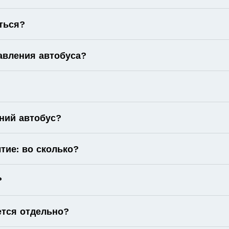
ться?
авления автобуса?
ний автобус?
тие: во сколько?
?
ется отдельно?