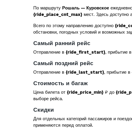
По маршруту
Рошаль — Куровское
ежедневно
{ride_place_cnt_max}
мест. Здесь доступно а
Всего по этому направлению доступно
{ride_c
обстановки, погодных условий и возможных за
Самый ранний рейс
Отправление в
{ride_first_start}
, прибытие 
Самый поздний рейс
Отправление в
{ride_last_start}
, прибытие в
Стоимость и багаж
Цена билета от
{ride_price_min}
₽ до
{ride_
выборе рейса.
Скидки
Для отдельных категорий пассажиров и поездо
применяются перед оплатой.