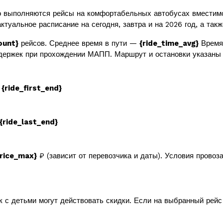
 выполняются рейсы на комфортабельных автобусах вместим
ктуальное расписание на сегодня, завтра и на 2026 год, а так
ount}
рейсов. Среднее время в пути —
{ride_time_avg}
Время 
держек при прохождении МАПП. Маршрут и остановки указаны 
в
{ride_first_end}
{ride_last_end}
price_max}
₽ (зависит от перевозчика и даты). Условия провоз
к с детьми могут действовать скидки. Если на выбранный рей