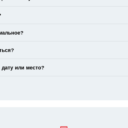
?
имальное?
ться?
 дату или место?