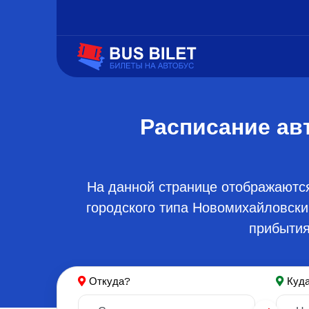
Расписание ав
На данной странице отображаютс
городского типа Новомихайловски
прибытия
Откуда?
Куд