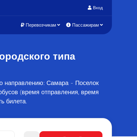
Вход
Перевозчикам
Пассажирам
ородского типа
о направлению: Самара - Поселок
обусов (время отправления, время
ь билета.