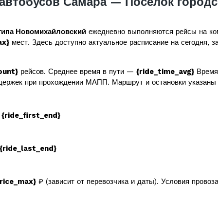
автобусов Самара — Поселок городс
типа Новомихайловский
ежедневно выполняются рейсы на ко
ax}
мест. Здесь доступно актуальное расписание на сегодня, за
ount}
рейсов. Среднее время в пути —
{ride_time_avg}
Время 
держек при прохождении МАПП. Маршрут и остановки указаны 
в
{ride_first_end}
{ride_last_end}
price_max}
₽ (зависит от перевозчика и даты). Условия провоз