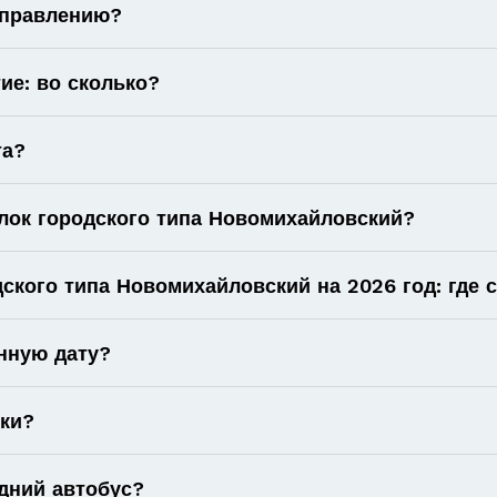
аправлению?
ие: во сколько?
та?
лок городского типа Новомихайловский?
ского типа Новомихайловский на 2026 год: где 
нную дату?
оки?
дний автобус?