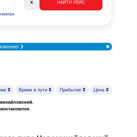
езавтра
ложение!
ние
Время в пути
Прибытие
Цена
омихайловский
.
риостановлен
.