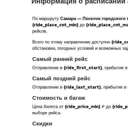
Информация о расписании 
По маршруту
Самара — Поселок городского 
{ride_place_cnt_min}
до
{ride_place_cnt_m
рейсов.
Всего по этому направлению доступно
{ride_c
обстановки, погодных условий и возможных за
Самый ранний рейс
Отправление в
{ride_first_start}
, прибытие 
Самый поздний рейс
Отправление в
{ride_last_start}
, прибытие в
Стоимость и багаж
Цена билета от
{ride_price_min}
₽ до
{ride_
выборе рейса.
Скидки