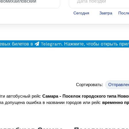
Сегодня
Завтра
Посл
евых билетов в
Telegram.
Нажмите, чтобы открыть при
Сортировать:
Отправле
йти автобусный рейс
Самара - Поселок городского типа Нов
а допущена ошибка в названии городов или рейс
временно п