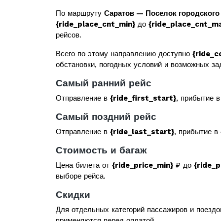
По маршруту
Саратов — Поселок городского
{ride_place_cnt_min}
до
{ride_place_cnt_m
рейсов.
Всего по этому направлению доступно
{ride_c
обстановки, погодных условий и возможных за
Самый ранний рейс
Отправление в
{ride_first_start}
, прибытие 
Самый поздний рейс
Отправление в
{ride_last_start}
, прибытие в
Стоимость и багаж
Цена билета от
{ride_price_min}
₽ до
{ride_
выборе рейса.
Скидки
Для отдельных категорий пассажиров и поездо
применяются перед оплатой.