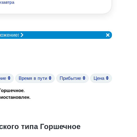
езавтра
ложение!
ние
Время в пути
Прибытие
Цена
 Горшечное
.
риостановлен
.
ского типа Горшечное