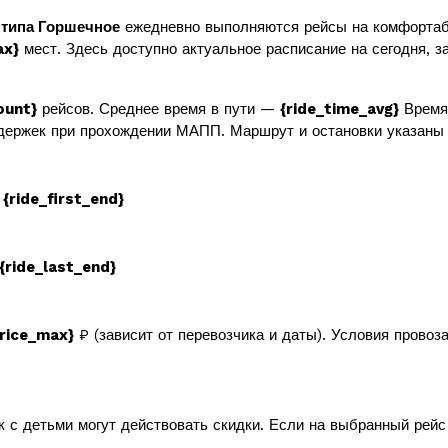
 типа Горшечное
ежедневно выполняются рейсы на комфортаб
ax}
мест. Здесь доступно актуальное расписание на сегодня, за
ount}
рейсов. Среднее время в пути —
{ride_time_avg}
Время 
держек при прохождении МАПП. Маршрут и остановки указаны 
в
{ride_first_end}
{ride_last_end}
price_max}
₽ (зависит от перевозчика и даты). Условия провоз
к с детьми могут действовать скидки. Если на выбранный рей