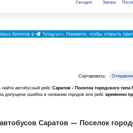
Сегодня
Завтра
Посл
евых билетов в
Telegram.
Нажмите, чтобы открыть при
Сортировать:
Отправле
 найти автобусный рейс
Саратов - Поселок городского типа
а допущена ошибка в названии городов или рейс
временно п
автобусов Саратов — Поселок город